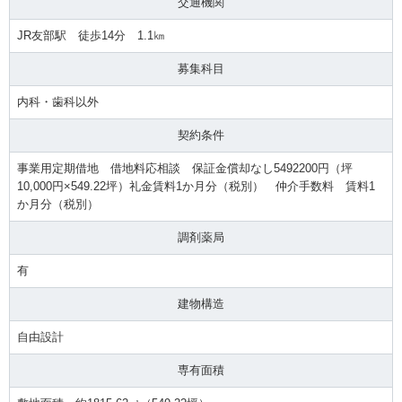
交通機関
JR友部駅 徒歩14分 1.1㎞
募集科目
内科・歯科以外
契約条件
事業用定期借地 借地料応相談 保証金償却なし5492200円（坪
10,000円×549.22坪）礼金賃料1か月分（税別） 仲介手数料 賃料1
か月分（税別）
調剤薬局
有
建物構造
自由設計
専有面積